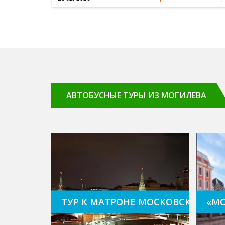
АВТОБУСНЫЕ ТУРЫ ИЗ МОГИЛЕВА
Тур к Матроне Московской + о
«МО