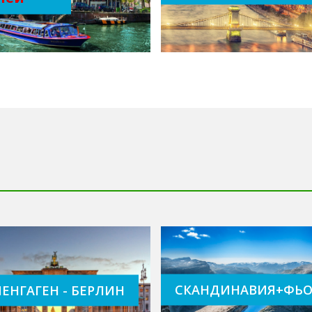
Скандинавия+Фь
ЕНГАГЕН - БЕРЛИН