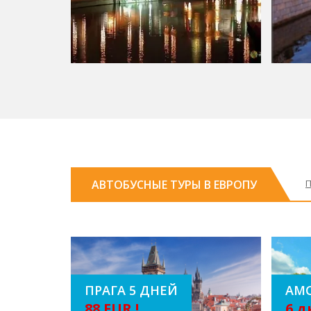
АВТОБУСНЫЕ ТУРЫ В ЕВРОПУ
П
Прага 5 дней
Ам
88 EUR !
6 д