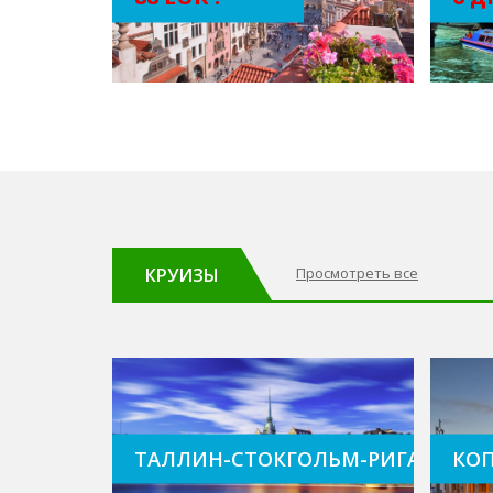
КРУИЗЫ
Просмотреть все
Таллин-Стокгольм-Рига
КОП