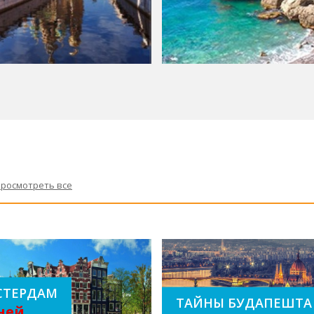
росмотреть все
стердам
Тайны Будапешта
ней