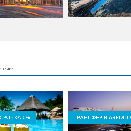
и акции
Трансфер в аэроп
срочка 0%